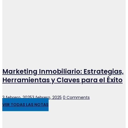
Marketing Inmobiliario: Estrategias,
Herramientas y Claves para el Éxito
Posted
3 febrero, 2025
3 febrero, 2025
0 Comments
on
VER TODAS LAS NOTAS