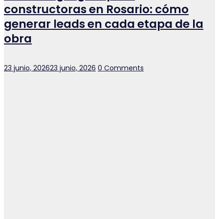
constructoras en Rosario: cómo
generar leads en cada etapa de la
obra
Posted
23 junio, 2026
23 junio, 2026
0 Comments
on